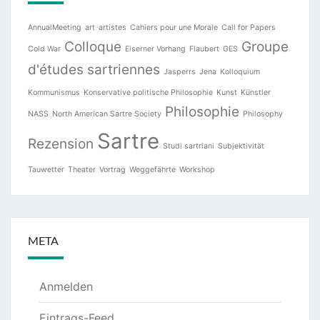
AnnualMeeting
art
artistes
Cahiers pour une Morale
Call for Papers
Colloque
Groupe
Cold War
Eiserner Vorhang
Flaubert
GES
d'études sartriennes
Jasperrs
Jena
Kolloquium
Kommunismus
Konservative politische Philosophie
Kunst
Künstler
Philosophie
NASS
North American Sartre Society
Philosophy
Sartre
Rezension
Studi sartriani
Subjektivität
Tauwetter
Theater
Vortrag
Weggefährte
Workshop
META
Anmelden
Eintrags-Feed