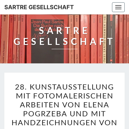
SARTRE GESELLSCHAFT
Togg
navi
SARTRE
GESELLSCHAFT
28.
28. KUNSTAUSSTELLUNG
KUNSTAUSSTELLUNG
MIT FOTOMALERISCHEN
MIT
FOTOMALERISCHEN
ARBEITEN VON ELENA
ARBEITEN
POGRZEBA UND MIT
VON
HANDZEICHNUNGEN VON
ELENA