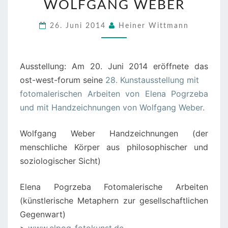
WOLFGANG WEBER
POGRZEBA
UND
26. Juni 2014
Heiner Wittmann
MIT
HANDZEICHNUNGEN
VON
Ausstellung: Am 20. Juni 2014 eröffnete das
WOLFGANG
ost-west-forum seine
28. Kunstausstellung mit
WEBER
fotomalerischen Arbeiten von Elena Pogrzeba
und mit Handzeichnungen von Wolfgang Weber.
Wolfgang Weber Handzeichnungen (der
menschliche Körper aus philosophischer und
soziologischer Sicht)
Elena Pogrzeba Fotomalerische Arbeiten
(künstlerische Metaphern zur gesellschaftlichen
Gegenwart)