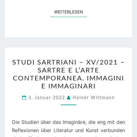
WEITERLESEN
WEITERLESEN
STUDI
STUDI SARTRIANI – XV/2021 –
SARTRIANI
SARTRE E L’ARTE
–
CONTEMPORANEA. IMMAGINI
XV/2021
E IMMAGINARI
–
SARTRE
3. Januar 2022
Heiner Wittmann
E
L’ARTE
Die Studien über das Imaginäre, die eng mit den
CONTEMPORANEA.
Reflexionen über Literatur und Kunst verbunden
IMMAGINI