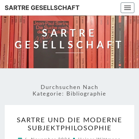
SARTRE GESELLSCHAFT
Togg
navi
SARTRE
GESELLSCHAFT
Durchsuchen Nach
Kategorie:
Bibliographie
SARTRE
SARTRE UND DIE MODERNE
UND
SUBJEKTPHILOSOPHIE
DIE
MODERNE