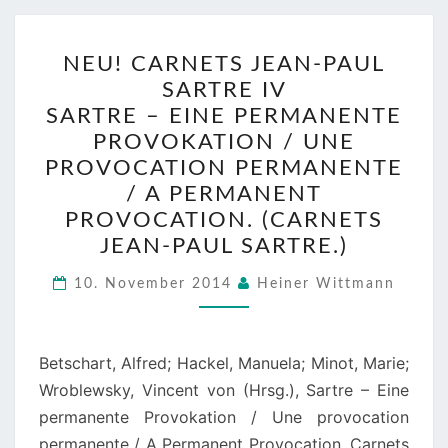
NEU!
NEU! CARNETS JEAN-PAUL
CARNETS
SARTRE IV
JEAN-
SARTRE – EINE PERMANENTE
PAUL
PROVOKATION / UNE
SARTRE
PROVOCATION PERMANENTE
IV
/ A PERMANENT
SARTRE
PROVOCATION. (CARNETS
–
JEAN-PAUL SARTRE.)
EINE
PERMANENTE
10. November 2014
Heiner Wittmann
PROVOKATION
/
Betschart, Alfred; Hackel, Manuela; Minot, Marie;
UNE
Wroblewsky, Vincent von (Hrsg.), Sartre – Eine
PROVOCATION
permanente Provokation / Une provocation
PERMANENTE
permanente / A Permanent Provocation. Carnets
/