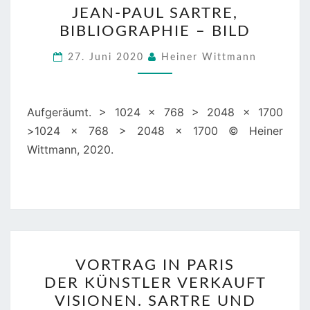
JEAN-PAUL SARTRE,
PAUL
BIBLIOGRAPHIE – BILD
SARTRE,
BIBLIOGRAPHIE
27. Juni 2020
Heiner Wittmann
–
BILD
Aufgeräumt. > 1024 x 768 > 2048 x 1700
>1024 x 768 > 2048 x 1700 © Heiner
Wittmann, 2020.
VORTRAG
VORTRAG IN PARIS
IN
DER KÜNSTLER VERKAUFT
PARIS
VISIONEN. SARTRE UND
DER