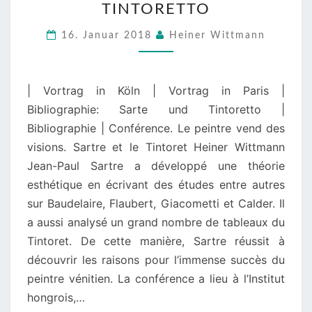
TINTORETTO
KÜNSTLER
VERKAUFT
16. Januar 2018
Heiner Wittmann
VISIONEN.
SARTRE
| Vortrag in Köln | Vortrag in Paris |
UND
Bibliographie: Sarte und Tintoretto |
TINTORETTO
Bibliographie | Conférence. Le peintre vend des
visions. Sartre et le Tintoret Heiner Wittmann
Jean-Paul Sartre a développé une théorie
esthétique en écrivant des études entre autres
sur Baudelaire, Flaubert, Giacometti et Calder. Il
a aussi analysé un grand nombre de tableaux du
Tintoret. De cette manière, Sartre réussit à
découvrir les raisons pour l’immense succès du
peintre vénitien. La conférence a lieu à l’Institut
hongrois,…