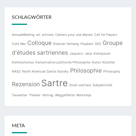
SCHLAGWÖRTER
AnnualMeeting
art
artistes
Cahiers pour une Morale
Call for Papers
Colloque
Groupe
Cold War
Eiserner Vorhang
Flaubert
GES
d'études sartriennes
Jasperrs
Jena
Kolloquium
Kommunismus
Konservative politische Philosophie
Kunst
Künstler
Philosophie
NASS
North American Sartre Society
Philosophy
Sartre
Rezension
Studi sartriani
Subjektivität
Tauwetter
Theater
Vortrag
Weggefährte
Workshop
META