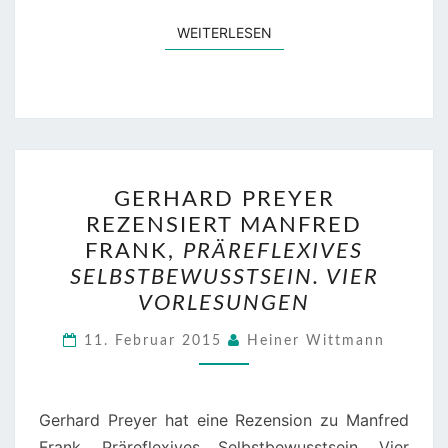
WEITERLESEN
WEITERLESEN
GERHARD
GERHARD PREYER
PREYER
REZENSIERT MANFRED
REZENSIERT
FRANK,
PRÄREFLEXIVES
MANFRED
SELBSTBEWUSSTSEIN. VIER
FRANK,
VORLESUNGEN
PRÄREFLEXIVES
SELBSTBEWUSSTSEIN.
11. Februar 2015
Heiner Wittmann
VIER
VORLESUNGEN
Gerhard Preyer hat eine Rezension zu Manfred
Frank, Präreflexives Selbstbewusstsein. Vier