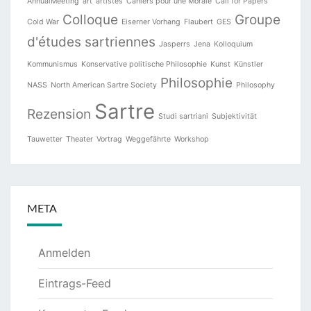
AnnualMeeting
art
artistes
Cahiers pour une Morale
Call for Papers
Colloque
Groupe
Cold War
Eiserner Vorhang
Flaubert
GES
d'études sartriennes
Jasperrs
Jena
Kolloquium
Kommunismus
Konservative politische Philosophie
Kunst
Künstler
Philosophie
NASS
North American Sartre Society
Philosophy
Sartre
Rezension
Studi sartriani
Subjektivität
Tauwetter
Theater
Vortrag
Weggefährte
Workshop
META
Anmelden
Eintrags-Feed