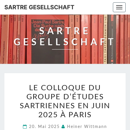
SARTRE GESELLSCHAFT
Togg
navi
SARTRE
GESELLSCHAFT
LE
LE COLLOQUE DU
COLLOQUE
GROUPE D’ÉTUDES
DU
GROUPE
SARTRIENNES EN JUIN
D’ÉTUDES
2025 À PARIS
SARTRIENNES
20. Mai 2025
Heiner Wittmann
EN