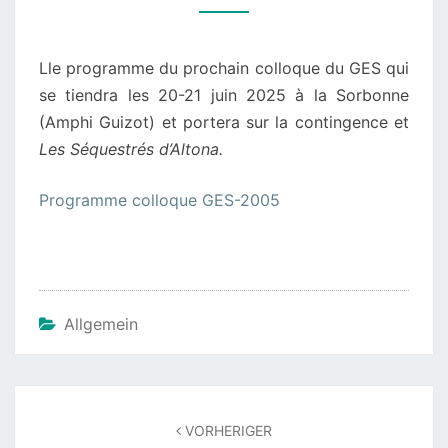
JUIN
2025
Lle programme du prochain colloque du GES qui
À
se tiendra les 20-21 juin 2025 à la Sorbonne
PARIS
(Amphi Guizot) et portera sur la contingence et
Les Séquestrés d’Altona.
Programme colloque GES-2005
Allgemein
Beitragsnavigation
VORHERIGER