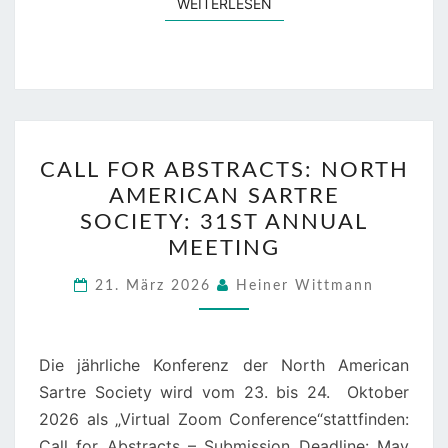
WEITERLESEN
WEITERLESEN
CALL
CALL FOR ABSTRACTS: NORTH
FOR
AMERICAN SARTRE
ABSTRACTS:
SOCIETY: 31ST ANNUAL
NORTH
MEETING
AMERICAN
SARTRE
21. März 2026
Heiner Wittmann
SOCIETY: 31ST ANNUA
MEETING
Die jährliche Konferenz der North American
Sartre Society wird vom 23. bis 24. Oktober
2026 als „Virtual Zoom Conference“stattfinden:
Call for Abstracts – Submission Deadline: May