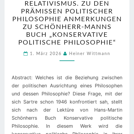
RELATIVISMUS. ZU DEN
RELATIVISMUS.
PRÄMISSEN POLITISCHER
ZU
PHILOSOPHIE ANMERKUNGEN
DEN
ZU SCHÖNHERR-MANNS
PRÄMISSEN
BUCH „KONSERVATIVE
POLITISCHER
POLITISCHE PHILOSOPHIE“
PHILOSOPHIE
ANMERKUNGEN
1. März 2026
Heiner Wittmann
ZU
SCHÖNHERR-
Abstract: Welches ist die Beziehung zwischen
MANNS
der politischen Ausrichtung eines Philosophen
BUCH
und dessen Philosophie? Diese Frage, mit der
„KONSERVATIVE
sich Sartre schon 1946 konfrontiert sah, stellt
POLITISCHE
sich nach der Lektüre von Hans-Martin
PHILOSOPHIE“
Schönherrs Buch Konservative politische
Philosophie. In diesem Werk wird die
konservative politische Philosophie in ihrer