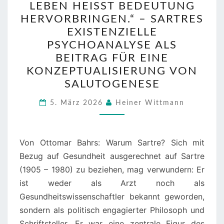
LEBEN HEISST BEDEUTUNG H
HEISST B
ERVORBRINGEN.“ – SARTRES E
EDEUTUNG H
XISTENZIELLE P
ERVORBRINGEN.“ –
SYCHOANALYSE ALS B
S
EITRAG FÜR EINE K
ARTRES E
ONZEPTUALISIERUNG VON S
XISTENZIELLE P
ALUTOGENESE
SYCHOANALYSE A
LS B
5. März 2026
Heiner Wittmann
EITRAG F
ÜR E
Von Ottomar Bahrs: Warum Sartre? Sich mit
INE K
Bezug auf Gesundheit ausgerechnet auf Sartre
ONZEPTUALISIERUNG V
(1905 – 1980) zu beziehen, mag verwundern: Er
ON S
ist weder als Arzt noch als
ALUTOGENESE
Gesundheitswissenschaftler bekannt geworden,
sondern als politisch engagierter Philosoph und
Schriftsteller. Er war eine zentrale Figur des