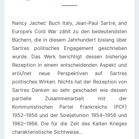
AND
EUROPE’S
Nancy Jachec‘ Buch Italy, Jean-Paul Sartre, and
COLD
Europe’s Cold War zählt zu den bedeutendsten
WAR.
Büchern, die in diesem Jahrhundert bislang über
ETHICS,
Sartres politisches Engagement geschrieben
RESISTANCE,
wurde. Das Werk berichtigt dessen bisherige
POLITICAL
Rezeption in einem entscheidenden Aspekt und
CHANGE
eröƯnet neue Perspektiven auf Sartres
politisches Wirken. Nichts hat der Rezeption von
Sartres Denken so sehr geschadet wie dessen
partielle Zusammenarbeit mit der
Kommunistischen Partei Frankreichs (PCF)
1952–1956 und der Sowjetunion 1954–1956 und
1962–1966. Die für die Zeit des Kalten Krieges
charakteristische Sichtweise…