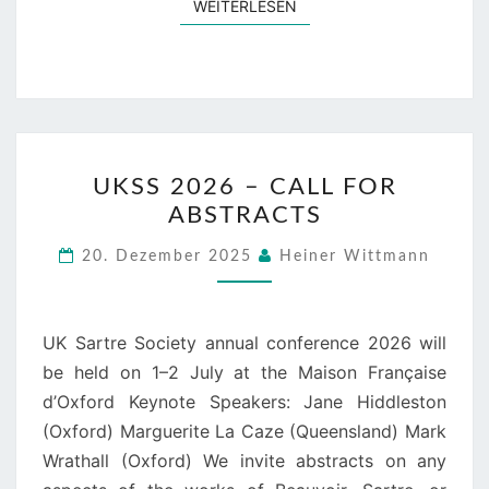
WEITERLESEN
WEITERLESEN
UKSS
UKSS 2026 – CALL FOR
2026
ABSTRACTS
–
CALL
20. Dezember 2025
Heiner Wittmann
FOR
ABSTRACTS
UK Sartre Society annual conference 2026 will
be held on 1–2 July at the Maison Française
d’Oxford Keynote Speakers: Jane Hiddleston
(Oxford) Marguerite La Caze (Queensland) Mark
Wrathall (Oxford) We invite abstracts on any