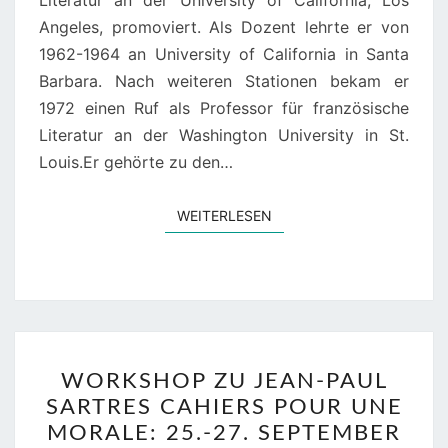
Literatur an der University of California, Los
Angeles, promoviert. Als Dozent lehrte er von
1962-1964 an University of California in Santa
Barbara. Nach weiteren Stationen bekam er
1972 einen Ruf als Professor für französische
Literatur an der Washington University in St.
Louis.Er gehörte zu den…
WEITERLESEN
WEITERLESEN
WORKSHOP
WORKSHOP ZU JEAN-PAUL
ZU
SARTRES CAHIERS POUR UNE
JEAN-
MORALE: 25.-27. SEPTEMBER
PAUL