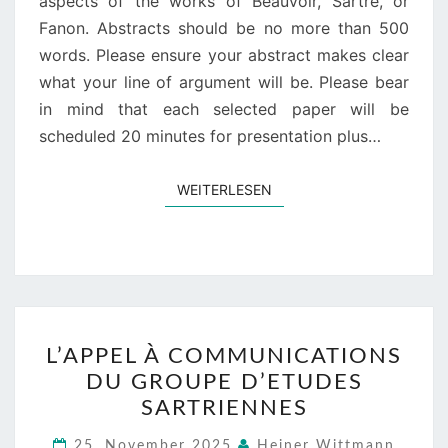
aspects of the works of Beauvoir, Sartre, or
Fanon. Abstracts should be no more than 500
words. Please ensure your abstract makes clear
what your line of argument will be. Please bear
in mind that each selected paper will be
scheduled 20 minutes for presentation plus…
WEITERLESEN
WEITERLESEN
L’APPEL
L’APPEL À COMMUNICATIONS
À
DU GROUPE D’ETUDES
COMMUNICATIONS
SARTRIENNES
DU
GROUPE
25. November 2025
Heiner Wittmann