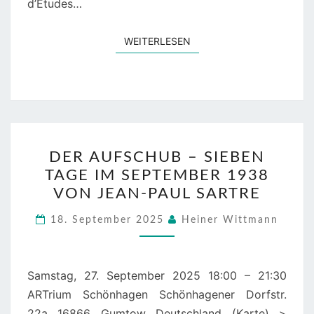
d’Etudes…
WEITERLESEN
WEITERLESEN
DER
DER AUFSCHUB – SIEBEN
AUFSCHUB
TAGE IM SEPTEMBER 1938
–
VON JEAN-PAUL SARTRE
SIEBEN
TAGE
18. September 2025
Heiner Wittmann
IM
SEPTEMBER
1938
Samstag, 27. September 2025 18:00 – 21:30
VON
ARTrium Schönhagen Schönhagener Dorfstr.
JEAN-
22a 16866 Gumtow Deutschland (Karte) >