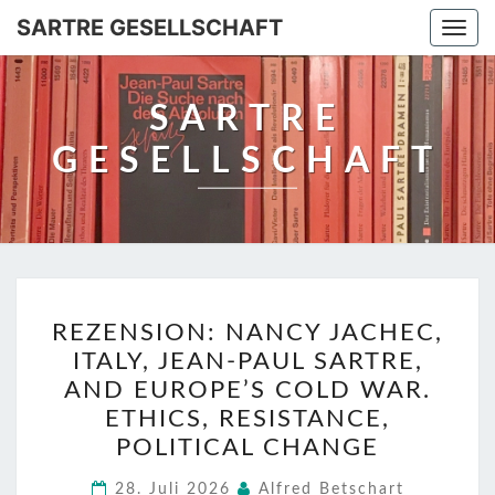
SARTRE GESELLSCHAFT
Togg
navi
SARTRE
GESELLSCHAFT
REZENSION:
REZENSION: NANCY JACHEC,
NANCY
ITALY, JEAN-PAUL SARTRE,
JACHEC,
AND EUROPE’S COLD WAR.
ITALY,
ETHICS, RESISTANCE,
JEAN-
POLITICAL CHANGE
PAUL
SARTRE,
28. Juli 2026
Alfred Betschart