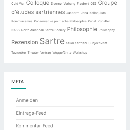
Colloque
Groupe
Cold War
Eiserner Vorhang
Flaubert
GES
d'études sartriennes
Jasperrs
Jena
Kolloquium
Kommunismus
Konservative politische Philosophie
Kunst
Künstler
Philosophie
NASS
North American Sartre Society
Philosophy
Sartre
Rezension
Studi sartriani
Subjektivität
Tauwetter
Theater
Vortrag
Weggefährte
Workshop
META
Anmelden
Eintrags-Feed
Kommentar-Feed