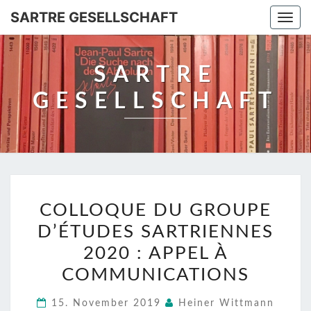
SARTRE GESELLSCHAFT
Togg
navi
SARTRE
GESELLSCHAFT
COLLOQUE
COLLOQUE DU GROUPE
DU
D’ÉTUDES SARTRIENNES
GROUPE
D’ÉTUDES
2020 : APPEL À
SARTRIENNES
COMMUNICATIONS
2020
15. November 2019
Heiner Wittmann
: