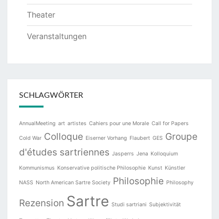
Theater
Veranstaltungen
SCHLAGWÖRTER
AnnualMeeting
art
artistes
Cahiers pour une Morale
Call for Papers
Colloque
Groupe
Cold War
Eiserner Vorhang
Flaubert
GES
d'études sartriennes
Jasperrs
Jena
Kolloquium
Kommunismus
Konservative politische Philosophie
Kunst
Künstler
Philosophie
NASS
North American Sartre Society
Philosophy
Sartre
Rezension
Studi sartriani
Subjektivität