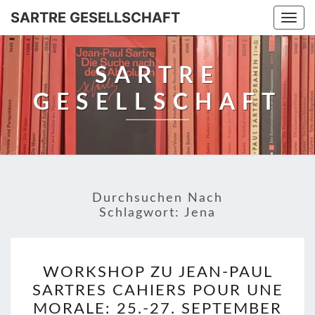
SARTRE GESELLSCHAFT
Togg
navi
SARTRE
GESELLSCHAFT
Durchsuchen Nach
Schlagwort:
Jena
WORKSHOP
WORKSHOP ZU JEAN-PAUL
ZU
SARTRES CAHIERS POUR UNE
JEAN-
MORALE: 25.-27. SEPTEMBER
PAUL