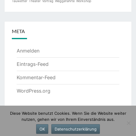
Tauwetter
Theater
Vortrag
Weggefährte
Workshop
META
Anmelden
Eintrags-Feed
Kommentar-Feed
WordPress.org
Diese Website benutzt Cookies. Wenn Sie die Website weiter
nutzen, gehen wir von Ihrem Einverständnis aus.
© 2026
|
Stolz präsentiert von
WordPress
|
Theme:
OK
Datenschutzerklärung
Nisarg