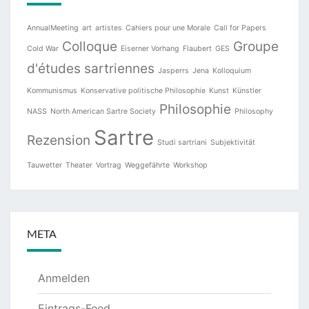
AnnualMeeting
art
artistes
Cahiers pour une Morale
Call for Papers
Colloque
Groupe
Cold War
Eiserner Vorhang
Flaubert
GES
d'études sartriennes
Jasperrs
Jena
Kolloquium
Kommunismus
Konservative politische Philosophie
Kunst
Künstler
Philosophie
NASS
North American Sartre Society
Philosophy
Sartre
Rezension
Studi sartriani
Subjektivität
Tauwetter
Theater
Vortrag
Weggefährte
Workshop
META
Anmelden
Eintrags-Feed