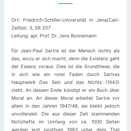
UNE
MORALE:
Ort: Friedrich-Schiller-Universität in Jena/Carl-
25.-27.
Zeißstr. 3, SR 207
SEPTEMBER
Leitung: apl. Prof. Dr. Jens Bonnemann
2026
Für Jean-Paul Sartre ist der Mensch nichts als
das, wozu er sich macht, denn die Existenz geht
der Essenz voraus. Dies ist die Grundthese, die
in sich wie ein roter Faden durch Sartres
Hauptwerk
Das Sein und das Nichts
(1943)
zieht. An dessen Ende kündigt er ein Buch über
Moral an. An dieser Moral arbeitet Sartre vor
allem in den Jahren 1947/48, sie bleibt jedoch
unvollendet. Die aus dieser Zeit stammenden
Notizhefte im Umfang von ca. 1000 Seiten
werden erst posthum 1983 unter dem Titel