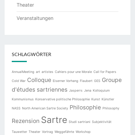
Theater
Veranstaltungen
SCHLAGWÖRTER
AnnualMeeting
art
artistes
Cahiers pour une Morale
Call for Papers
Colloque
Groupe
Cold War
Eiserner Vorhang
Flaubert
GES
d'études sartriennes
Jasperrs
Jena
Kolloquium
Kommunismus
Konservative politische Philosophie
Kunst
Künstler
Philosophie
NASS
North American Sartre Society
Philosophy
Sartre
Rezension
Studi sartriani
Subjektivität
Tauwetter
Theater
Vortrag
Weggefährte
Workshop