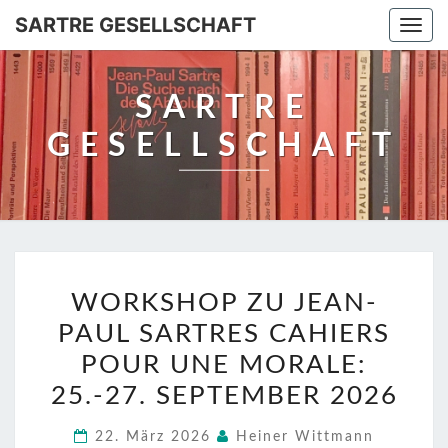
SARTRE GESELLSCHAFT
Togg
navi
SARTRE
GESELLSCHAFT
WORKSHOP
WORKSHOP ZU JEAN-
ZU
PAUL SARTRES CAHIERS
JEAN-
PAUL
POUR UNE MORALE:
SARTRES
25.-27. SEPTEMBER 2026
CAHIERS
22. März 2026
Heiner Wittmann
POUR