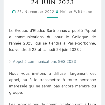
24 JUIN 2023
–
LES
25. November 2022
Heiner Wittmann
VENDREDI
23
ET
Le Groupe d’Etudes Sartriennes a publié l’Appel
SAMEDI
à communications du pour le Colloque de
24
l’année 2023, qui se tiendra à Paris-Sorbonne,
JUIN
les vendredi 23 et samedi 24 juin 2023 :
2023
>
Appel à communications GES 2023
Nous vous invitons à diffuser largement cet
appel, ou à le transmettre à toute personne
intéressée qui ne serait pas encore membre du
groupe.
Les propositions de communication sont à faire