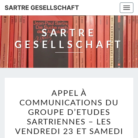
SARTRE GESELLSCHAFT
Togg
navi
SARTRE
GESELLSCHAFT
APPEL
APPEL À
À
COMMUNICATIONS DU
COMMUNICATIONS
DU
GROUPE D’ETUDES
GROUPE
SARTRIENNES – LES
D’ETUDES
VENDREDI 23 ET SAMEDI
SARTRIENNES