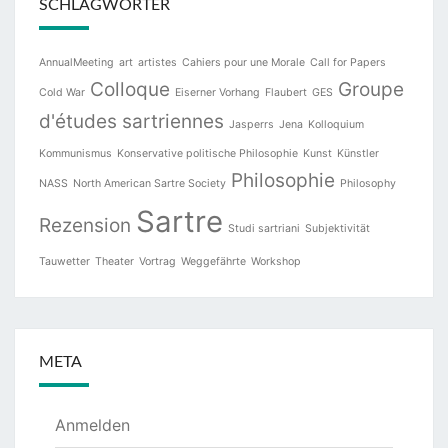
SCHLAGWÖRTER
AnnualMeeting
art
artistes
Cahiers pour une Morale
Call for Papers
Colloque
Groupe
Cold War
Eiserner Vorhang
Flaubert
GES
d'études sartriennes
Jasperrs
Jena
Kolloquium
Kommunismus
Konservative politische Philosophie
Kunst
Künstler
Philosophie
NASS
North American Sartre Society
Philosophy
Sartre
Rezension
Studi sartriani
Subjektivität
Tauwetter
Theater
Vortrag
Weggefährte
Workshop
META
Anmelden