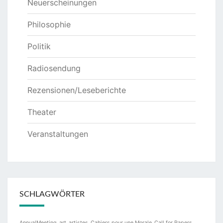
Neuerscheinungen
Philosophie
Politik
Radiosendung
Rezensionen/Leseberichte
Theater
Veranstaltungen
SCHLAGWÖRTER
AnnualMeeting
art
artistes
Cahiers pour une Morale
Call for Papers