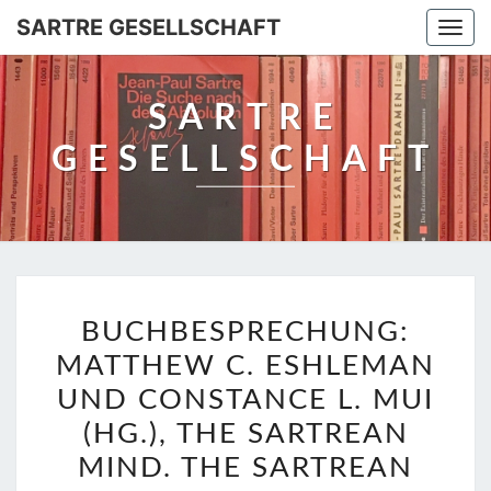
SARTRE GESELLSCHAFT
Togg
navi
SARTRE
GESELLSCHAFT
BUCHBESPRECHUNG:
BUCHBESPRECHUNG:
MATTHEW
MATTHEW C. ESHLEMAN
C.
ESHLEMAN
UND CONSTANCE L. MUI
UND
(HG.), THE SARTREAN
CONSTANCE
MIND. THE SARTREAN
L.