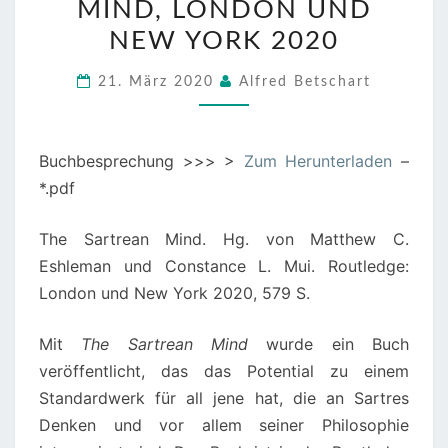
MIND, LONDON UND
MUI
NEW YORK 2020
(HG.),
THE
21. März 2020
Alfred Betschart
SARTREAN
MIND.
THE
Buchbesprechung >>> >
Zum Herunterladen
–
SARTREAN
*.pdf
MIND,
LONDON
The Sartrean Mind. Hg. von Matthew C.
UND
Eshleman und Constance L. Mui. Routledge:
NEW
London und New York 2020, 579 S.
YORK
Mit
The Sartrean Mind
wurde ein Buch
2020
veröffentlicht, das das Potential zu einem
Standardwerk für all jene hat, die an Sartres
Denken und vor allem seiner Philosophie